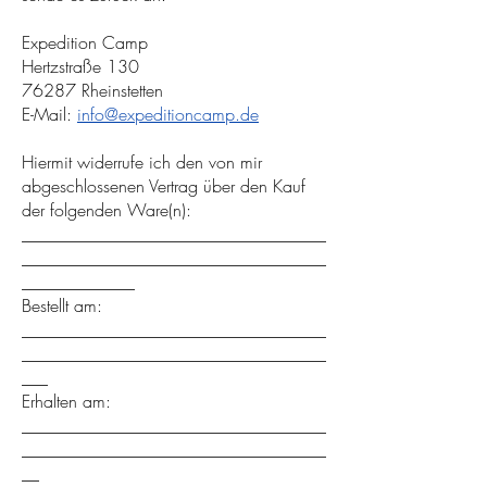
Expedition Camp
Hertzstraße 130
76287 Rheinstetten
E-Mail:
info@expeditioncamp.de
Hiermit widerrufe ich den von mir
abgeschlossenen Vertrag über den Kauf
der folgenden Ware(n):
___________________________________
___________________________________
_____________
Bestellt am:
___________________________________
___________________________________
___
Erhalten am:
___________________________________
___________________________________
__