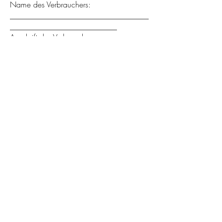
Name des Verbrauchers:
___________________________________
___________________________
Anschrift des Verbrauchers:
___________________________________
__________________________
Datum:
___________________________________
___________________________________
_______
Start
Blog
Ziele
Weltkarte
Kontakt
Über mich
Impressum
Datenschutzerklärung