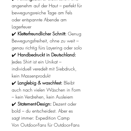
angenehm auf der Haut – perfekt für
bewegungsreiche Tage am Fels
oder entspannte Abende am
Lagerfeuer
✔️
Kletterfreundlicher Schnitt:
Genug
Bewegungsfreiheit, ohne zu weit –
genau richtig fürs Layering oder solo
✔️
Handbedruckt in Deutschland:
Jedes Shirt ist ein Unikat –
individuell veredelt mit Siebdruck,
kein Massenprodukt
✔️
Langlebig & waschfest:
Bleibt
auch nach vielen Wäschen in Form
– kein Verdrehen, kein Ausleiern
✔️
Statement-Design:
Dezent oder
bold – du entscheidest. Aber es
sagt immer: Expedition Camp
Von Outdoor-Fans für Outdoor-Fans