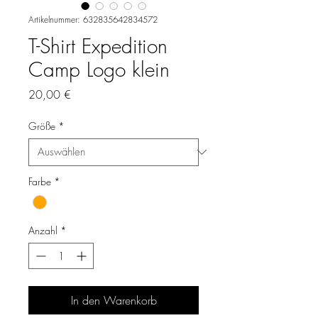
Artikelnummer: 632835642834572
T-Shirt Expedition
Camp Logo klein
Preis
20,00 €
Größe
*
Farbe
*
Anzahl
*
In den Warenkorb