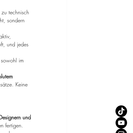
 zu technisch 
ht, sondern 
ktiv, 
ft, und jedes 
d sowohl im 
olutem 
sätze. Keine 
Designern und 
n fertigen. 