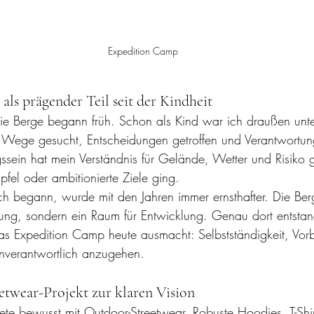
Expedition Camp
als prägender Teil seit der Kindheit
die Berge begann früh. Schon als Kind war ich draußen unt
 Wege gesucht, Entscheidungen getroffen und Verantwortu
ssein hat mein Verständnis für Gelände, Wetter und Risiko 
fel oder ambitionierte Ziele ging.
h begann, wurde mit den Jahren immer ernsthafter. Die Ber
gung, sondern ein Raum für Entwicklung. Genau dort entsta
s Expedition Camp heute ausmacht: Selbstständigkeit, Vorb
enverantwortlich anzugehen.
twear-Projekt zur klaren Vision
ete bewusst mit Outdoor-Streetwear. Robuste Hoodies, T-Shir