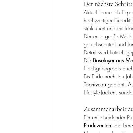
Der nächste Schrit
Aktuell baue ich Expe
hochwertiger Expediti
strukturiert und mit kla
Der erste große Meilen
geruchsneutral und lan
Detail wird kritisch g
Die 
Baselayer aus Me
Hochgebirge als auch
Bis Ende nächsten Jah
Topniveau
 geplant. A
Lifestyle-Jacken, sond
Zusammenarbeit au
Ein entscheidender Pu
Produzenten
, die bere