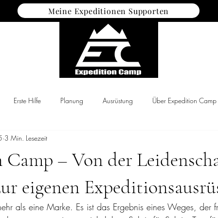
Meine Expeditionen Supporten
Erste Hilfe
Planung
Ausrüstung
Über Expedition Camp
5
3 Min. Lesezeit
n Camp – Von der Leidenscha
zur eigenen Expeditionsausr
ehr als eine Marke. Es ist das Ergebnis eines Weges, der 