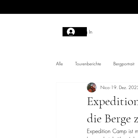
Log In
Alle
Tourenberichte
Bergportrait
Nico
19. Dez. 202
Expeditio
die Berge 
Expedition Camp ist m