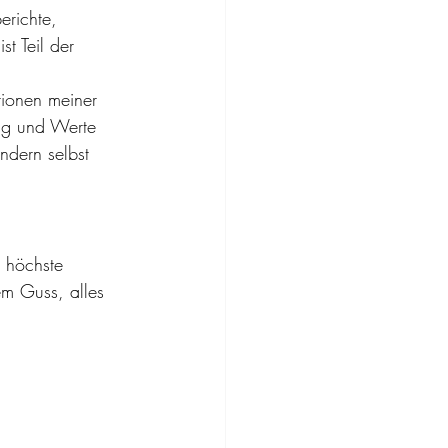
erichte, 
st Teil der 
tionen meiner 
ng und Werte 
ndern selbst 
 höchste 
em Guss, alles 