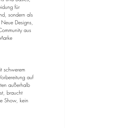
eidung für 
nd, sondern als 
. Neue Designs, 
 Community aus 
 Marke 
it schwerem 
orbereitung auf 
ten außerhalb 
t, braucht 
ne Show, kein 