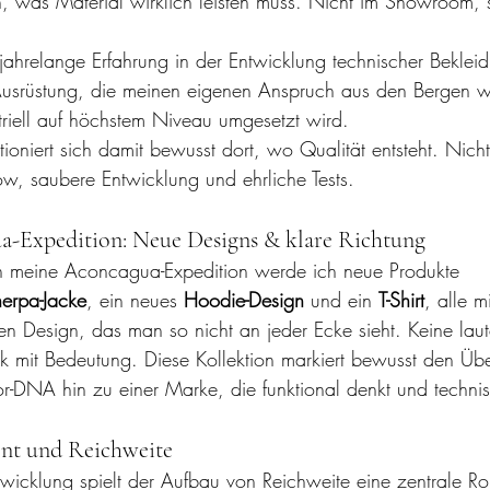
, was Material wirklich leisten muss. Nicht im Showroom, 
 jahrelange Erfahrung in der Entwicklung technischer Bekleid
usrüstung, die meinen eigenen Anspruch aus den Bergen wi
striell auf höchstem Niveau umgesetzt wird.
ioniert sich damit bewusst dort, wo Qualität entsteht. Nich
, saubere Entwicklung und ehrliche Tests.
a-Expedition: Neue Designs & klare Richtung
an meine Aconcagua-Expedition werde ich neue Produkte 
erpa-Jacke
, ein neues 
Hoodie-Design
 und ein 
T-Shirt
, alle m
en Design, das man so nicht an jeder Ecke sieht. Keine laute
k mit Bedeutung. Diese Kollektion markiert bewusst den Üb
r-DNA hin zu einer Marke, die funktional denkt und techni
nt und Reichweite
twicklung spielt der Aufbau von Reichweite eine zentrale Rol