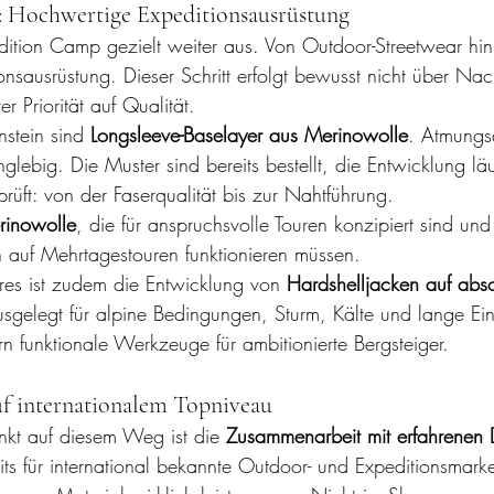
t: Hochwertige Expeditionsausrüstung
dition Camp gezielt weiter aus. Von Outdoor-Streetwear hin
onsausrüstung. Dieser Schritt erfolgt bewusst nicht über Nac
rer Priorität auf Qualität.
stein sind 
Longsleeve-Baselayer aus Merinowolle
. Atmungsa
glebig. Die Muster sind bereits bestellt, die Entwicklung läu
eprüft: von der Faserqualität bis zur Nahtführung.
rinowolle
, die für anspruchsvolle Touren konzipiert sind un
 auf Mehrtagestouren funktionieren müssen.
res ist zudem die Entwicklung von 
Hardshelljacken auf abs
usgelegt für alpine Bedingungen, Sturm, Kälte und lange Ein
ern funktionale Werkzeuge für ambitionierte Bergsteiger.
f internationalem Topniveau
nkt auf diesem Weg ist die 
Zusammenarbeit mit erfahrenen 
its für international bekannte Outdoor- und Expeditionsmarke