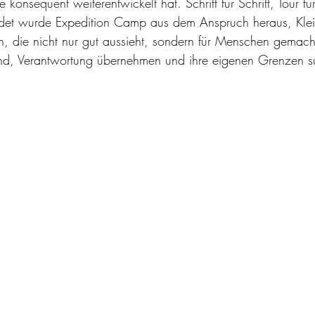
 konsequent weiterentwickelt hat. Schritt für Schritt, Tour fü
ndet wurde Expedition Camp aus dem Anspruch heraus, Kle
n, die nicht nur gut aussieht, sondern für Menschen gemacht 
nd, Verantwortung übernehmen und ihre eigenen Grenzen s