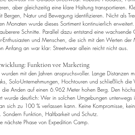
ieren, aber gleichzeitig eine klare Haltung transportieren. Kl
t Bergen, Natur und Bewegung identifizieren. Nicht als Tre
ten Monaten wurde dieses Sortiment kontinuierlich erweitert
sauberere Schnitte. Parallel dazu entstand eine wachsende
r-Enthusiasten und Menschen, die sich mit den Werten der
on Anfang an war klar: Streetwear allein reicht nicht aus.
twicklung: Funktion vor Marketing
 wurden mit den Jahren anspruchsvoller. Lange Distanzen m
ks, Solo-Unternehmungen, Hochtouren und schließlich die V
in die Anden auf einen 6.962 Meter hohen Berg. Den höchs
rt wurde deutlich: Wer in solchen Umgebungen unterwegs is
man sich zu 100 % verlassen kann. Keine Kompromisse, kei
 Sondern Funktion, Haltbarkeit und Schutz. 
ie nächste Phase von Expedition Camp.