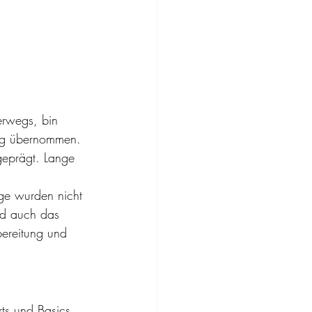
erwegs, bin 
ng übernommen. 
geprägt. Lange 
ge wurden nicht 
nd auch das 
ereitung und 
ts und Basics, 