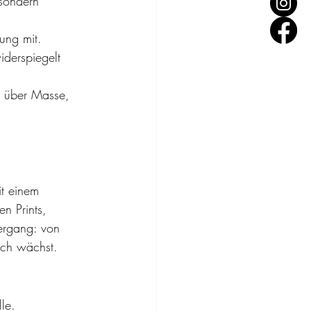
sondern 
ung mit. 
derspiegelt 
t über Masse, 
it einem 
n Prints, 
ergang: von 
sch wächst.
le. 