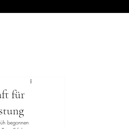
Mehr
ft für
üstung
früh begonnen 