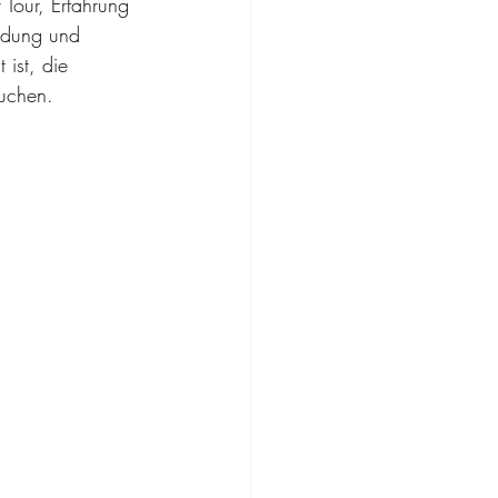
r Tour, Erfahrung 
idung und 
ist, die 
uchen.